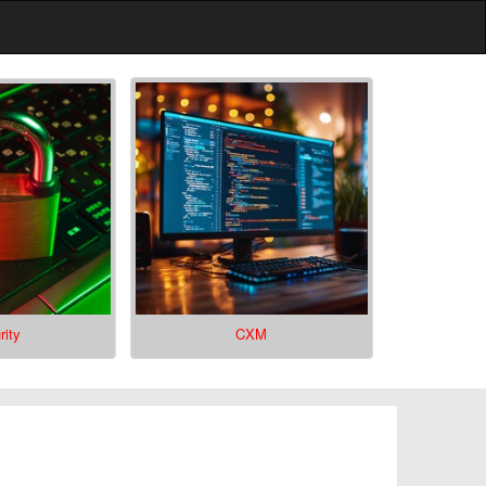
rity
CXM