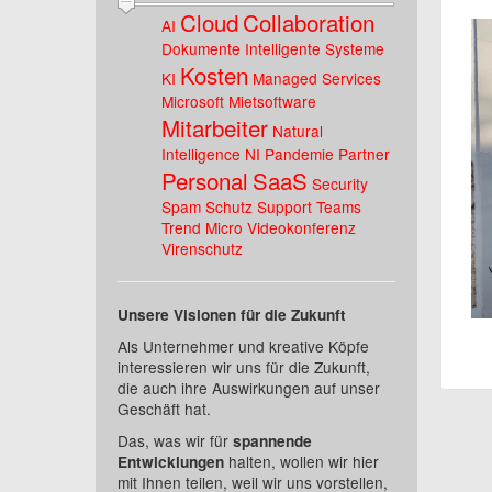
Cloud
Collaboration
AI
Dokumente
Intelligente Systeme
Kosten
KI
Managed Services
Microsoft
Mietsoftware
Mitarbeiter
Natural
Intelligence
NI
Pandemie
Partner
Personal
SaaS
Security
Spam Schutz
Support
Teams
Trend Micro
Videokonferenz
Virenschutz
Unsere Visionen für die Zukunft
Als Unternehmer und kreative Köpfe
interessieren wir uns für die Zukunft,
die auch ihre Auswirkungen auf unser
Geschäft hat.
Das, was wir für
spannende
halten, wollen wir hier
Entwicklungen
mit Ihnen teilen, weil wir uns vorstellen,