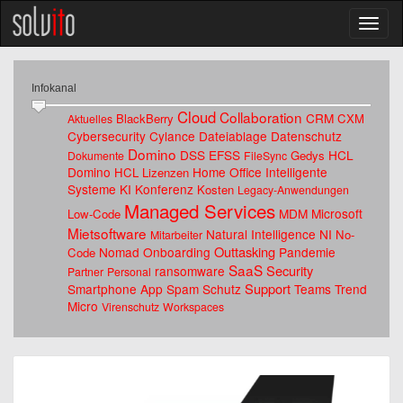
Infokanal
Cloud
Collaboration
CRM
BlackBerry
CXM
Aktuelles
Cybersecurity
Cylance
Dateiablage
Datenschutz
Domino
DSS
EFSS
HCL
Gedys
Dokumente
FileSync
Domino
Home Office
Intelligente
HCL Lizenzen
Systeme
KI
Konferenz
Kosten
Legacy-Anwendungen
Managed Services
MDM
Microsoft
Low-Code
Mietsoftware
Natural Intelligence
NI
No-
Mitarbeiter
Outtasking
Nomad
Onboarding
Pandemie
Code
SaaS
Security
ransomware
Partner
Personal
Support
Smartphone App
Spam Schutz
Teams
Trend
Micro
Virenschutz
Workspaces