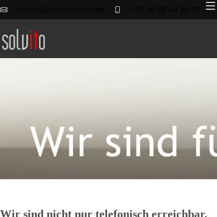
solvitoSales@solvito.de
+49 40 68 94 95-60
Wir sind nicht nur telefonisch erreichbar.