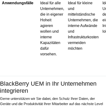
Anwendungsfälle
Ideal für alle
Ideal für kleine
Id
Unternehmen,
und
U
die in eigener
mittelständische
d
Hoheit
Unternehmen, die
e
agieren
interne Aufwände
In
wollen und
und
lo
interne
Infrastrukturkosten
Kapazitäten
vermeiden
dafür
möchten
vorsehen.
BlackBerry UEM in Ihr Unternehmen
integrieren
Gerne unterstützen wir Sie dabei, den Schutz Ihrer Daten, der
Geräte und die Produktivität Ihrer Mitarbeiter auf das nächste Level