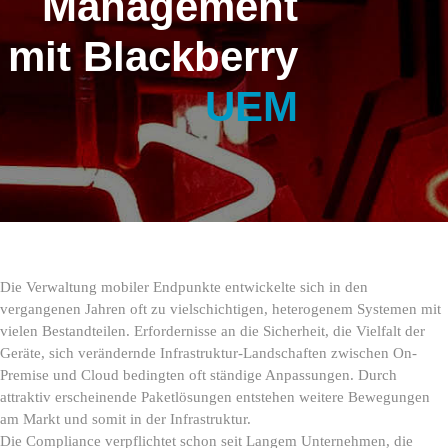
Management
mit Blackberry
UEM
Die Verwaltung mobiler Endpunkte entwickelte sich in den
vergangenen Jahren oft zu vielschichtigen, heterogenem Systemen mit
vielen Bestandteilen. Erfordernisse an die Sicherheit, die Vielfalt der
Geräte, sich verändernde Infrastruktur-Landschaften zwischen On-
Premise und Cloud bedingten oft ständige Anpassungen. Durch
attraktiv erscheinende Paketlösungen entstehen weitere Bewegungen
am Markt und somit in der Infrastruktur.
Die Compliance verpflichtet schon seit Langem Unternehmen, die