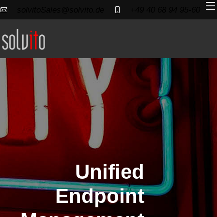
solvitoSales@solvito.de
+49 40 68 94 95-60
Unified
Endpoint