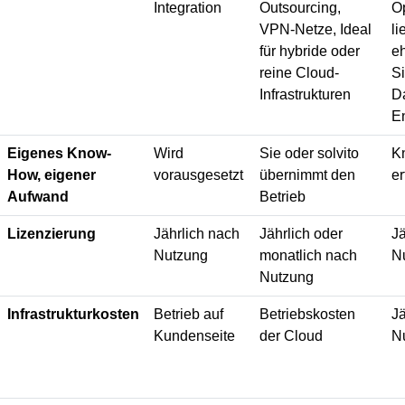
Integration
Outsourcing,
Op
VPN-Netze, Ideal
li
für hybride oder
eh
reine Cloud-
S
Infrastrukturen
D
E
Eigenes Know-
Wird
Sie oder solvito
K
How, eigener
vorausgesetzt
übernimmt den
er
Aufwand
Betrieb
Lizenzierung
Jährlich nach
Jährlich oder
Jä
Nutzung
monatlich nach
N
Nutzung
Infrastrukturkosten
Betrieb auf
Betriebskosten
Jä
Kundenseite
der Cloud
N