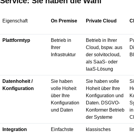
Service: Sie haben die Wahl
Eigenschaft
On Premise
Private Cloud
C
Plattformtyp
Betrieb in
Betrieb in Ihrer
Pu
Ihrer
Cloud, bspw. aus
Di
Infrastruktur
der solvitocloud,
B
als SaaS- oder
IaaS-Lösung
Datenhoheit /
Sie haben
Sie haben volle
Si
Konfiguration
volle Hoheit
Hoheit über Ihre
Ho
über Ihre
Konfiguration und
Ko
Konfiguration
Daten. DSGVO-
S
und Daten
Konformer Betrieb
i
der Systeme
C
Integration
Einfachste
klassisches
li