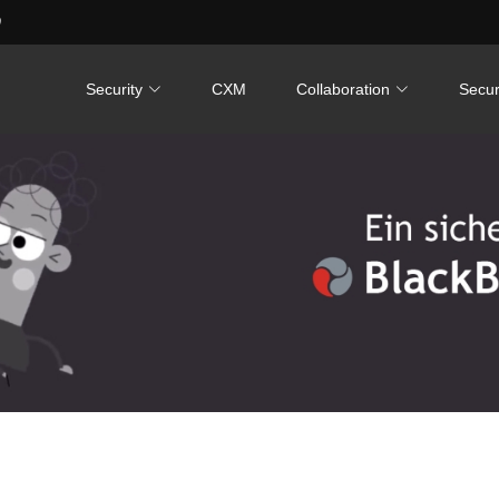
0
Security
CXM
Collaboration
Secur