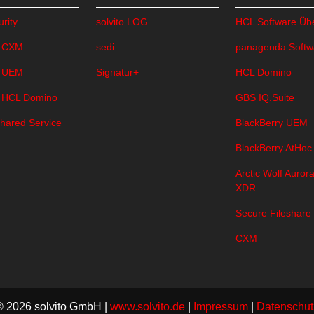
rity
solvito.LOG
HCL Software Übe
 CXM
sedi
panagenda Softw
 UEM
Signatur+
HCL Domino
 HCL Domino
GBS IQ.Suite
hared Service
BlackBerry UEM
BlackBerry AtHoc
Arctic Wolf Auro
XDR
Secure Fileshare
CXM
© 2026 solvito GmbH |
www.solvito.de
|
Impressum
|
Datenschut