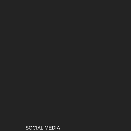
erry Workspaces
linien
gelesen und
akzeptiert.
SOCIAL MEDIA