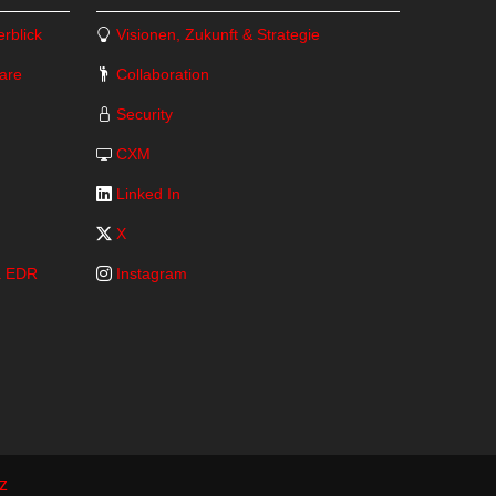
rblick
Visionen, Zukunft & Strategie
are
Collaboration
Security
CXM
Linked In
X
ra EDR
Instagram
z