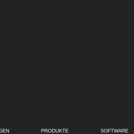
Bitte senden Sie mir weitere Infos
als PDF
direkt in Blackb
Bitte kontaktieren Sie mich
per E-mail
per Telefon
Ich habe die
Datenschutzricht
GEN
PRODUKTE
SOFTWARE