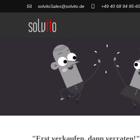
solvitoSales@solvito.de
+49 40 68 94 95-6
"
Erst verkaufen, dann verraten!
"