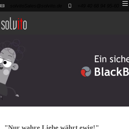
solvitoSales@solvito.de
+49 40 68 94 95-60
"Nur wahre Liebe währt ewig!"