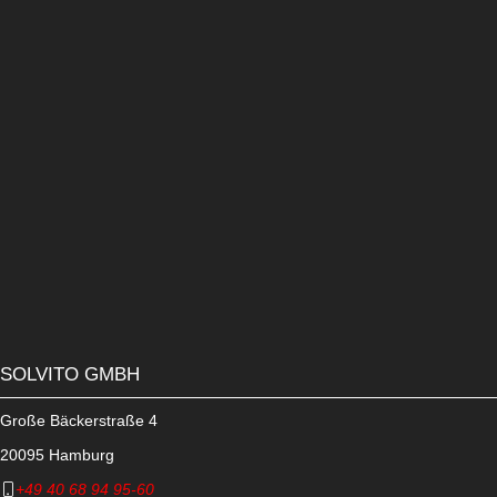
Ofen schieben und solange backen, bis sie leichte Farbe
bekommen haben.
Den Puderzucker mit Vanillezucker vermischen und über die
heißen Vanillekipferl sieben und anschließend abkühlen lassen –
fertig!!
Quelle:
https://www.lecker.de/vanillekipferl-das-rezept-zum-nachbacken-
70050.html
Ihre solvitos wünschen Ihnen viel Spaß, frohe Festtage und vor
allem gelungenes Backen, lassen Sie es sich schmecken!
SOLVITO GMBH
Große Bäckerstraße 4
20095 Hamburg
+49 40 68 94 95-60