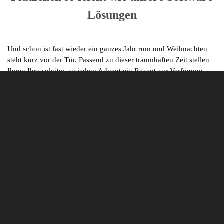
Lösungen
Und schon ist fast wieder ein ganzes Jahr rum und Weihnachten
steht kurz vor der Tür. Passend zu dieser traumhaften Zeit stellen
Ihnen Ihre solvitos zu jedem Advent ein Rezept zur Verfügung,
lassen Sie sich jede Woche auf´s Neue überraschen!
Zum ersten Advent haben wir Ihnen zwei ausgewählte Rezepte
zusammengestellt:
Zum Einen ein klassisches, schnelles und ohne viel Aufwand zu
bewältigendes Keks - Rezept für jedermann
Benötigte Zutaten:
- 1 Me
sserspitze Backpulver
- 100 g Butter