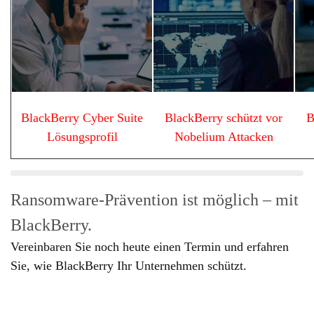
BlackBerry Cyber Suite
BlackBerry schützt vor
B
Lösungsprofil
Nobelium Attacken
Ransomware-Prävention ist möglich – mit
BlackBerry.
Vereinbaren Sie noch heute einen Termin und erfahren
Sie, wie BlackBerry Ihr Unternehmen schützt.