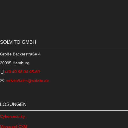
Umfeld interessieren, senden Sie bitte Ihre
Bewerbungsunterlagen ausschließlich als PDF an
solvitoHR@solvito.de.
SOLVITO GMBH
Große Bäckerstraße 4
20095 Hamburg
+49 40 68 94 95-60
solvitoSales@solvito.de
LÖSUNGEN
Cybersecurity
Managed CXM