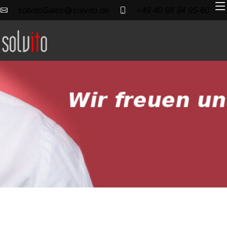
solvitoSales@solvito.de
+49 40 68 94 95-60