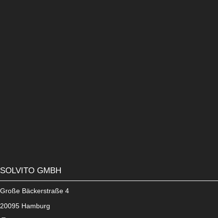
solv
it
o.TravelerConnect im Überblick:
Prüfung der Anbindung vom HCL Domino Mailserver bis
zum Endgerät
Analysen nach Endgerätetyp, Server, Serverstandort
Alarm ab 5 Minuten Synchronisationsverlust
Automatische Warnungen und Alarme per E-Mail
Unterstützt HCL Traveler Version 8 und 9*
*HA wird zur Zeit noch nicht unterstützt
SOLVITO GMBH
Große Bäckerstraße 4
20095 Hamburg