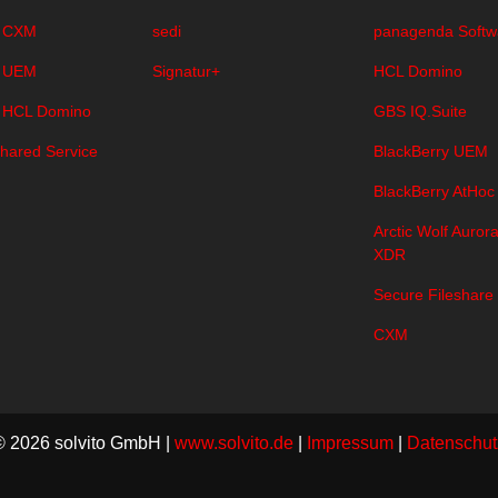
 CXM
sedi
panagenda Softw
 UEM
Signatur+
HCL Domino
 HCL Domino
GBS IQ.Suite
hared Service
BlackBerry UEM
BlackBerry AtHoc
Arctic Wolf Auro
XDR
Secure Fileshare
CXM
© 2026 solvito GmbH |
www.solvito.de
|
Impressum
|
Datenschut