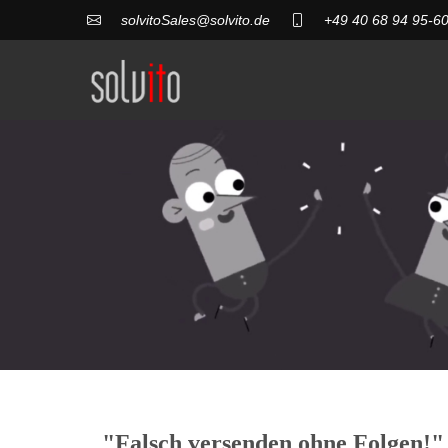
solvitoSales@solvito.de
+49 40 68 94 95-6
"Falsch versenden ohne Folgen!"