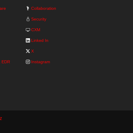
are
Collaboration
Security
CXM
Linked In
X
ra EDR
Instagram
z