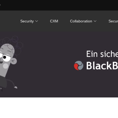
0
Security
CXM
Collaboration
Secur