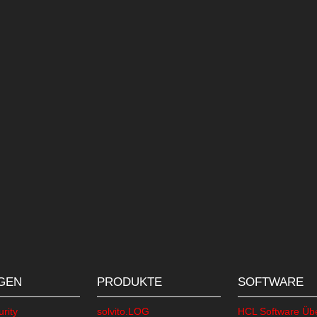
Bitte senden Sie mir weitere Infos
als PDF
direkt in Blackb
Bitte kontaktieren Sie mich
per E-mail
per Telefon
Ich habe die
Datenschutzricht
GEN
PRODUKTE
SOFTWARE
rity
solvito.LOG
HCL Software Übe