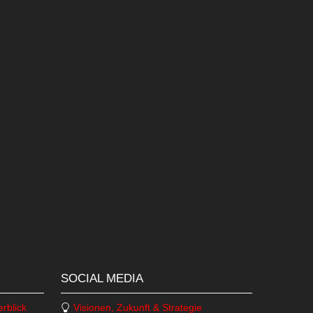
erry Workspaces
linien
gelesen und
akzeptiert.
SOCIAL MEDIA
rblick
Visionen, Zukunft & Strategie