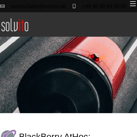
solvitoSales@solvito.de
+49 40 68 94 95-60
BlackBerry AtHoc: